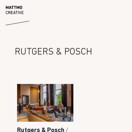
Ga
MATTMO
naar
de
inhoud
RUTGERS & POSCH
/
Rutgers & Posch