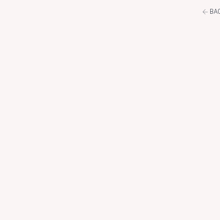
←
BAC