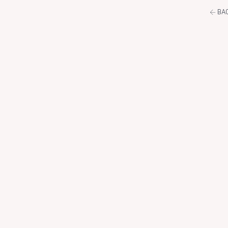
←
BAC