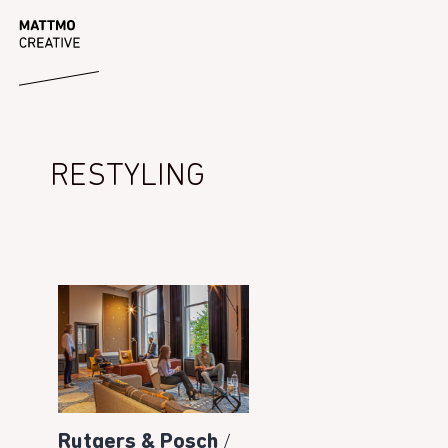
Ga
MATTMO
naar
de
inhoud
RESTYLING
/
Rutgers & Posch