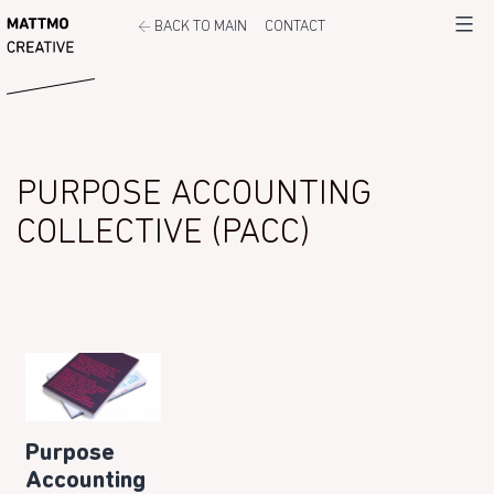
Ga
←
MATTMO
BACK TO MAIN
CONTACT
Menu
naar
de
inhoud
PURPOSE ACCOUNTING
COLLECTIVE (PACC)
Purpose
Accounting