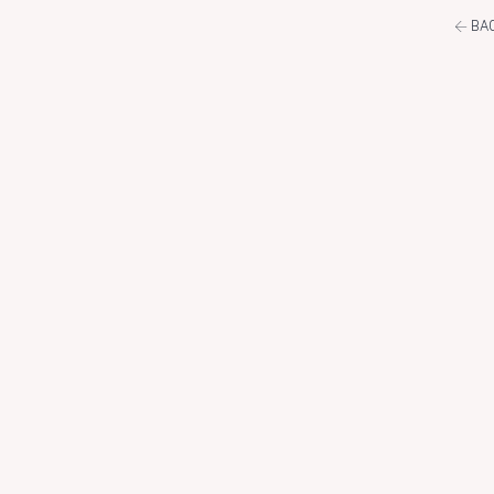
←
BAC