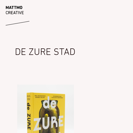
Ga
MATTMO
naar
de
inhoud
DE ZURE STAD