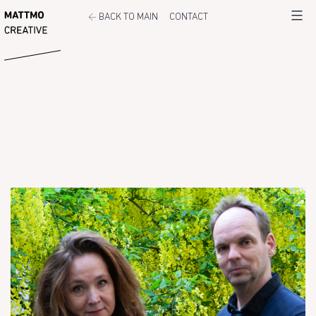
Ga
←
MATTMO
BACK TO MAIN
CONTACT
Menu
naar
de
inhoud
INTERVIEW