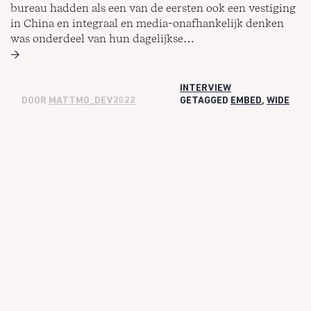
bureau hadden als een van de eersten ook een vestiging
in China en integraal en media-onafhankelijk denken
was onderdeel van hun dagelijkse…
Mattmo
→
te
gast
INTERVIEW
bij
DOOR
MATTMO_DEV2022
GETAGGED
EMBED
,
WIDE
Designers
Inc.