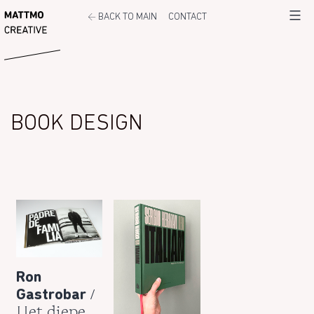
Ga
←
MATTMO
BACK TO MAIN
CONTACT
Menu
naar
de
inhoud
BOOK DESIGN
Ron
/
Gastrobar
Het diepe