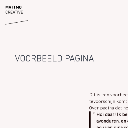
Ga
MATTMO
naar
de
inhoud
VOORBEELD PAGINA
Dit is een voorbee
tevoorschijn komt 
Over pagina dat he
Hoi daar! Ik be
avonduren, en d
hou van piña c