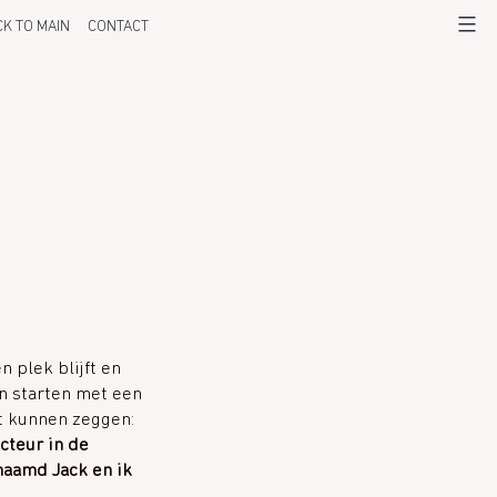
K TO MAIN
CONTACT
Menu
 plek blijft en
en starten met een
it kunnen zeggen:
cteur in de
enaamd Jack en ik