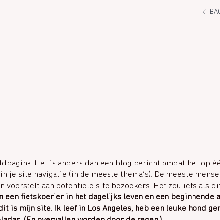
←
BAC
ldpagina. Het is anders dan een blog bericht omdat het op één
in je site navigatie (in de meeste thema’s). De meeste mens
n voorstelt aan potentiële site bezoekers. Het zou iets als d
n een fietskoerier in het dagelijks leven en een beginnende a
it is mijn site. Ik leef in Los Angeles, heb een leuke hond g
oladas. (En overvallen worden door de regen.)