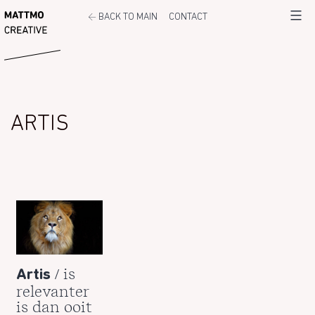
Ga
←
MATTMO
BACK TO MAIN
CONTACT
Menu
naar
de
inhoud
ARTIS
/ is
Artis
relevanter
is dan ooit